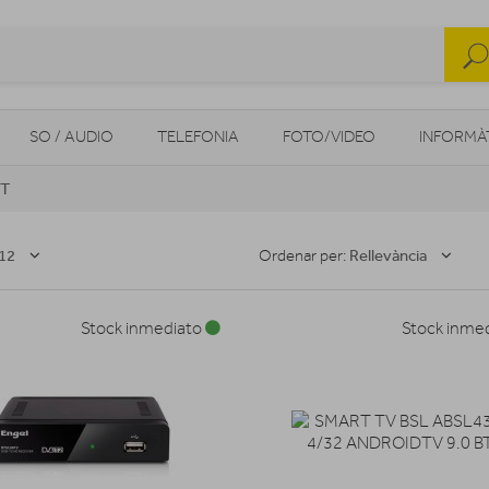
SO / AUDIO
TELEFONIA
FOTO/VIDEO
INFORMÀ
IT
MOBILITAT URBANA
NAVEGADORS GPS
CONSOLES
12
Rellevància
Ordenar per:
Stock inmediato
Stock inme