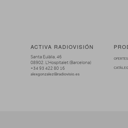
ACTIVA RADIOVISIÓN
PRO
Santa Eulàlia, 46
OFERTE
08902. L’Hospitalet (Barcelona)
+34 93 422 80 16
CATÀLE
alexgonzalez@radiovisio.es