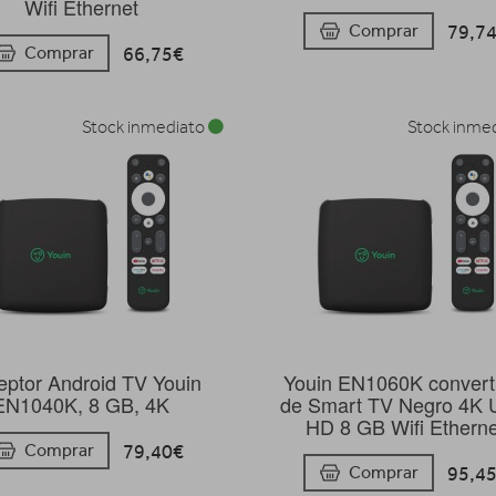
Wifi Ethernet
79,7
Comprar
66,75€
Comprar
Stock inmediato
Stock inme
ptor Android TV Youin
Youin EN1060K convert
EN1040K, 8 GB, 4K
de Smart TV Negro 4K U
HD 8 GB Wifi Etherne
79,40€
Comprar
95,4
Comprar