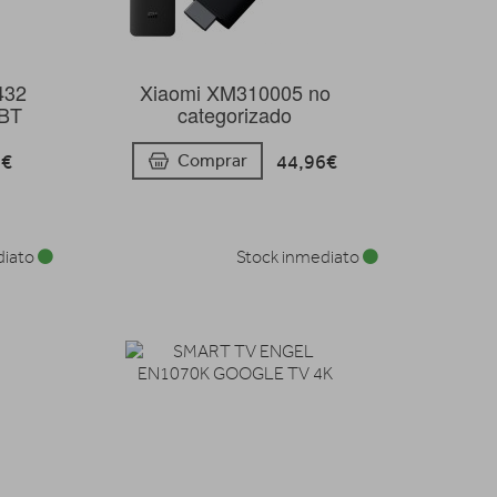
432
Xiaomi XM310005 no
 BT
categorizado
1€
44,96€
Comprar
diato
Stock inmediato