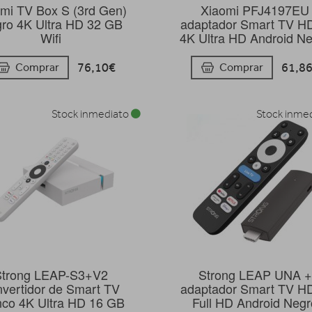
mi TV Box S (3rd Gen)
Xiaomi PFJ4197EU
ro 4K Ultra HD 32 GB
adaptador Smart TV H
Wifi
4K Ultra HD Android N
76,10€
61,8
Comprar
Comprar
Stock inmediato
Stock inme
Strong LEAP-S3+V2
Strong LEAP UNA +
nvertidor de Smart TV
adaptador Smart TV H
nco 4K Ultra HD 16 GB
Full HD Android Negr