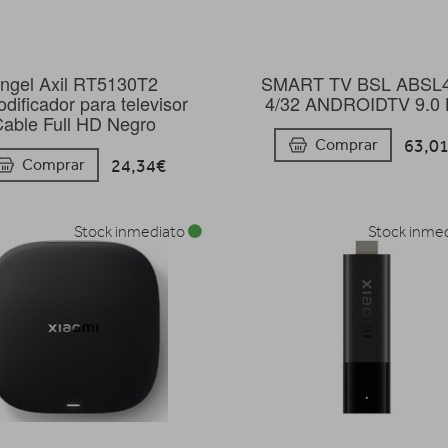
ngel Axil RT5130T2
SMART TV BSL ABSL
dificador para televisor
4/32 ANDROIDTV 9.0
able Full HD Negro
63,0
Comprar
24,34€
Comprar
Stock inmediato
Stock inme