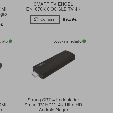
SMART TV ENGEL
DMI
EN1070K GOOGLE TV 4K
egro
99,59€
Comprar
6€
diato
Stock inmediato
Strong SRT 41 adaptador
DMI
Smart TV HDMI 4K Ultra HD
o
Android Negro