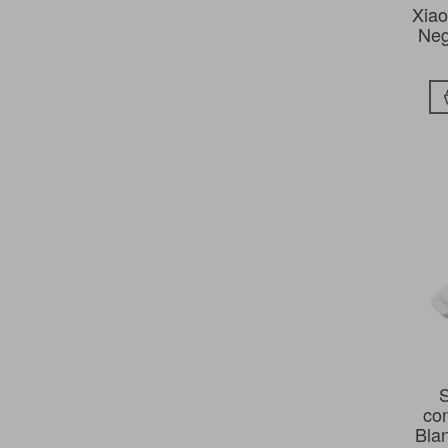
Xiao
Neg
co
Bla