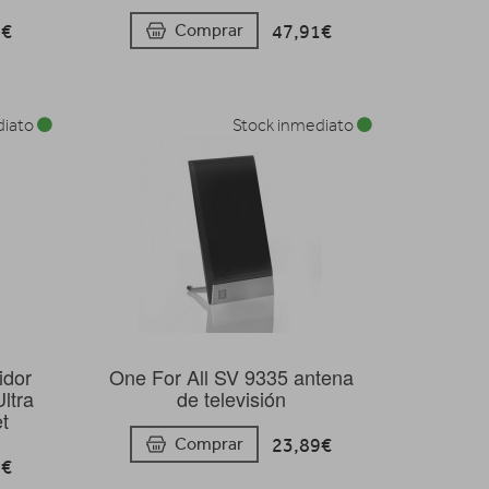
4€
47,91€
Comprar
diato
Stock inmediato
idor
One For All SV 9335 antena
ltra
de televisión
t
23,89€
Comprar
5€