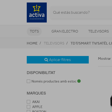
TOTS
GRAN ELECTRO
TELEVISORS
HOME
TDT/SMART TV/SATÈL·L
TELEVISORS
CLIMATITZACIÓ I CALEFACCIÓ
Mostrar 
Aplicar filtres
DISPONIBILITAT
Només productes amb estoc
MARQUES
AKAI
APPLE
BOSTON