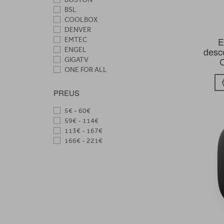
BSL
COOLBOX
DENVER
E
EMTEC
desco
ENGEL
C
GIGATV
ONE FOR ALL
PHILIPS
STRONG
PREUS
SURMEDIA
XIAOMI
5€ - 60€
YOUIN
59€ - 114€
113€ - 167€
166€ - 221€