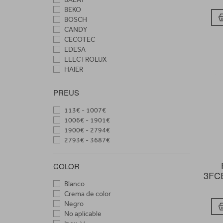
BEKO
BOSCH
CANDY
CECOTEC
EDESA
ELECTROLUX
HAIER
HISENSE
HOOVER
PREUS
HOTPOINT-ARISTO
INDESIT
113€ - 1007€
LG
1006€ - 1901€
LIEBHERR
1900€ - 2794€
NODOR
2793€ - 3687€
ORBEGOZO
SAMSUNG
COLOR
SHARP
3FCE
SIEMENS
Blanco
SMEG
Crema de color
TEKA
Negro
TENSAI
No aplicable
WHIRLPOOL