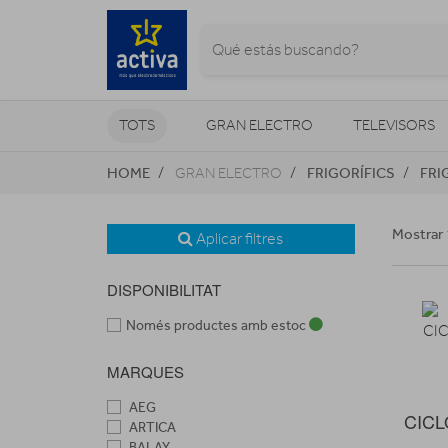
TOTS
GRAN ELECTRO
TELEVISORS
HOME
FRIGORÍFICS
FRI
GRAN ELECTRO
CLIMATITZACIÓ I CALEFACCIÓ
Mostrar 
Aplicar filtres
DISPONIBILITAT
Només productes amb estoc
MARQUES
AEG
CICL
ARTICA
BALAY