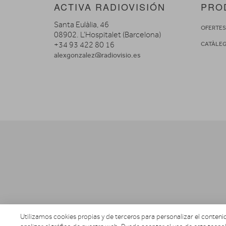
ACTIVA RADIOVISIÓN
PRO
Santa Eulàlia, 46
OFERTE
08902. L’Hospitalet (Barcelona)
+34 93 422 80 16
CATÀLE
alexgonzalez@radiovisio.es
Utilizamos cookies propias y de terceros para personalizar el contenid