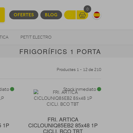
0
OFERTES
BLOG
TICA
PETIT ELECTRO
FRIGORÍFICS 1 PORTA
OTROS
Productes 1 - 12 de 210
diato
Stock inmediato
FRI. ARTICA
5 1P
CICLOUNIQ85EB2 85x48 1P
CICLI. BCO TBT