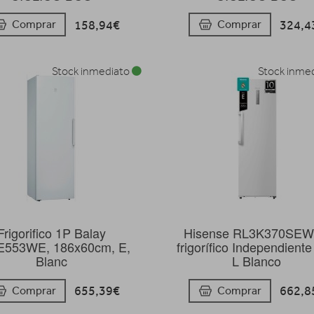
158,94€
324,4
Comprar
Comprar
Stock inmediato
Stock inme
Frigorifico 1P Balay
Hisense RL3K370SE
553WE, 186x60cm, E,
frigorífico Independient
Blanc
L Blanco
655,39€
662,8
Comprar
Comprar