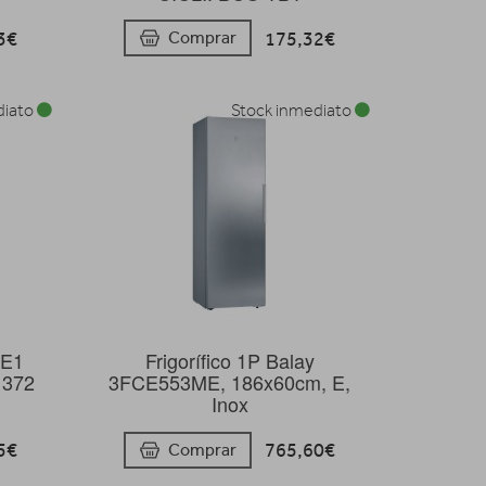
3€
175,32€
Comprar
diato
Stock inmediato
WE1
Frigorífico 1P Balay
e 372
3FCE553ME, 186x60cm, E,
Inox
5€
765,60€
Comprar