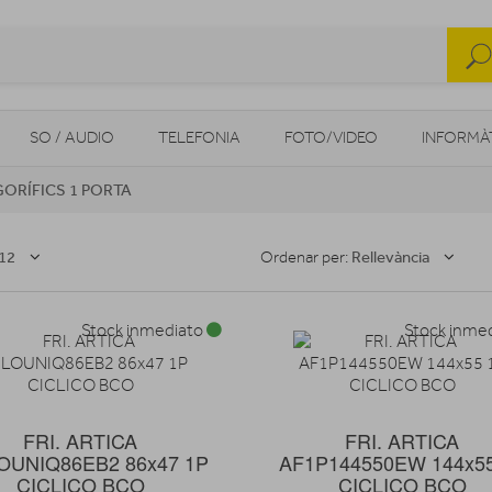
SO / AUDIO
TELEFONIA
FOTO/VIDEO
INFORMÀ
GORÍFICS 1 PORTA
MOBILITAT URBANA
NAVEGADORS GPS
CONSOLES
12
Rellevància
Ordenar per:
Stock inmediato
Stock inme
FRI. ARTICA
FRI. ARTICA
OUNIQ86EB2 86x47 1P
AF1P144550EW 144x5
CICLICO BCO
CICLICO BCO