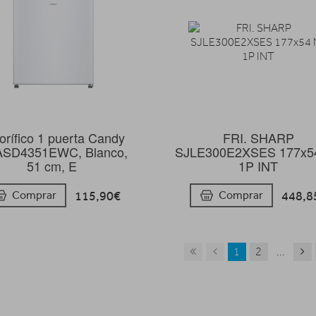
gorífico 1 puerta Candy
FRI. SHARP
SD4351EWC, Blanco,
SJLE300E2XSES 177x5
51 cm, E
1P INT
115,90€
448,8
Comprar
Comprar
1
2
...