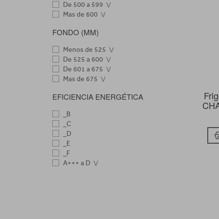
De 500 a 599
Mas de 600
FONDO (MM)
Menos de 525
De 525 a 600
De 601 a 675
Mas de 675
Fri
EFICIENCIA ENERGÉTICA
CHA
_B
_C
_D
_E
_F
A+++ a D