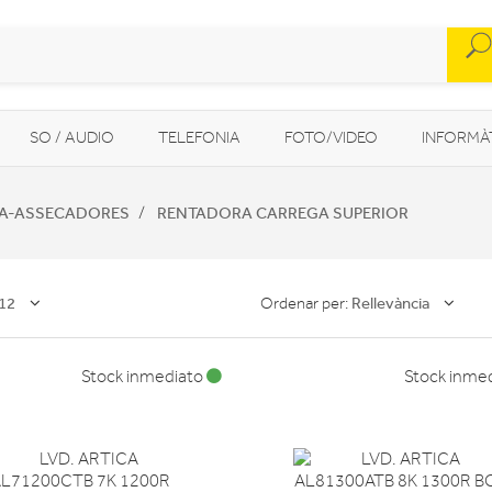
SO / AUDIO
TELEFONIA
FOTO/VIDEO
INFORMÀ
MOBILITAT URBANA
NAVEGADORS GPS
CONSOLES
TA-ASSECADORES
RENTADORA CARREGA SUPERIOR
12
Rellevància
Ordenar per:
Stock inmediato
Stock inme