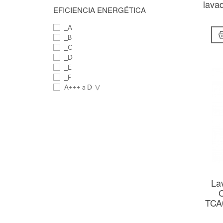
lava
EFICIENCIA ENERGÉTICA
_A
_B
_C
_D
_E
_F
A+++ a D
La
TCA0