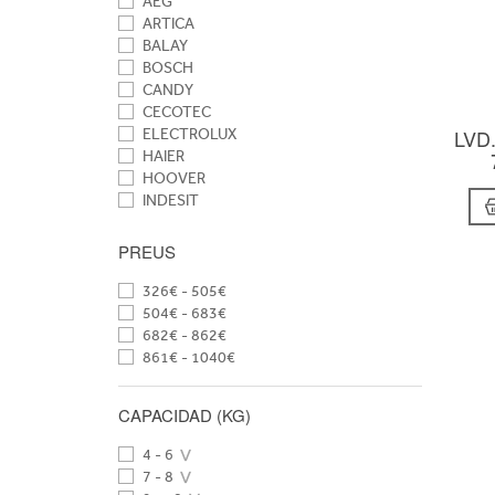
AEG
ARTICA
BALAY
BOSCH
CANDY
CECOTEC
LVD
ELECTROLUX
HAIER
HOOVER
INDESIT
OTSEIN
WHIRLPOOL
PREUS
326€ - 505€
504€ - 683€
682€ - 862€
861€ - 1040€
CAPACIDAD (KG)
4 - 6
7 - 8