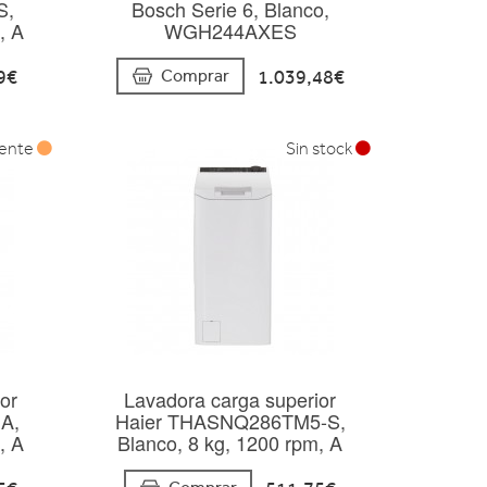
S,
Bosch Serie 6, Blanco,
, A
WGH244AXES
9€
1.039,48€
Comprar
mente
Sin stock
or
Lavadora carga superior
NA,
Haier THASNQ286TM5-S,
, A
Blanco, 8 kg, 1200 rpm, A