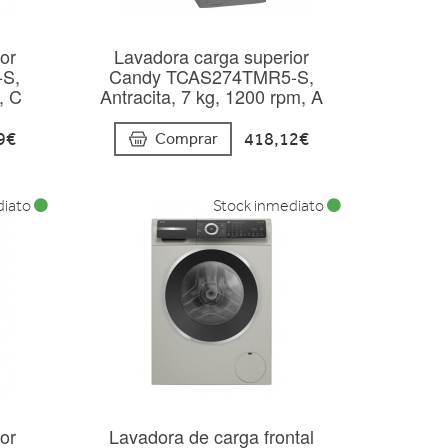
or
Lavadora carga superior
S,
Candy TCAS274TMR5-S,
, C
Antracita, 7 kg, 1200 rpm, A
9€
418,12€
Comprar
diato
Stock inmediato
or
Lavadora de carga frontal