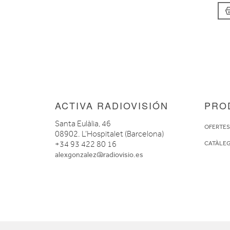
ACTIVA RADIOVISIÓN
PRO
Santa Eulàlia, 46
OFERTE
08902. L’Hospitalet (Barcelona)
+34 93 422 80 16
CATÀLE
alexgonzalez@radiovisio.es