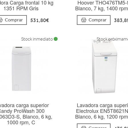
dora Carga frontal 10 kg
Hoover THO476TM5-
1351 RPM Gris
Blanco, 7 kg, 1400 rpm
531,80€
383,8
Comprar
Comprar
Stock inmediato
Stock próxima
vadora carga superior
Lavadora carga superi
Candy ProWash 300
Electrolux EN5T8621
63D3-S, Blanco, 6 kg,
Blanco, 6 kg, 1200 rpm
1000 rpm, C