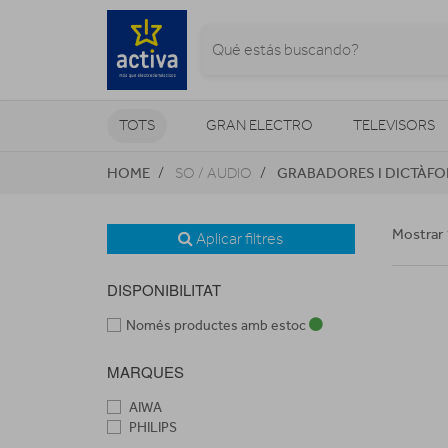
TOTS
GRAN ELECTRO
TELEVISORS
HOME
GRABADORES I DICTÀF
SO / AUDIO
CLIMATITZACIÓ I CALEFACCIÓ
Mostrar 
Aplicar filtres
DISPONIBILITAT
Només productes amb estoc
MARQUES
AIWA
PHILIPS