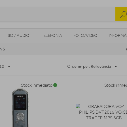
SO / AUDIO
TELEFONIA
FOTO/VIDEO
INFORMÀ
ONS
MOBILITAT URBANA
NAVEGADORS GPS
CONSOLES
12
Rellevància
Ordenar per:
Stock inmediato
Stock inme