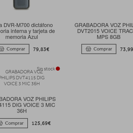
a DVR-M700 dictáfono
GRABADORA VOZ PHI
ria interna y tarjeta de
DVT2015 VOICE TRA
memoria Azul
MPS 8GB
79,83€
73,9
Comprar
Comprar
Sin stock
BADORA VOZ PHILIPS
115 DIG VOICE 3 MIC
36H
125,69€
Comprar