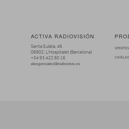
ACTIVA RADIOVISIÓN
PRO
Santa Eulàlia, 46
OFERTE
08902. L’Hospitalet (Barcelona)
+34 93 422 80 16
CATÀLE
alexgonzalez@radiovisio.es