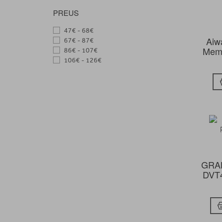
PREUS
47€ - 68€
Aiw
67€ - 87€
Memo
86€ - 107€
106€ - 126€
GRA
DVT4