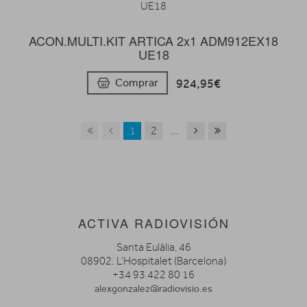
ACON.MULTI.KIT ARTICA 2x1 ADM912EX18
UE18
924,95€
Comprar
1
2
...
ACTIVA RADIOVISIÓN
Santa Eulàlia, 46
08902. L’Hospitalet (Barcelona)
+34 93 422 80 16
alexgonzalez@radiovisio.es