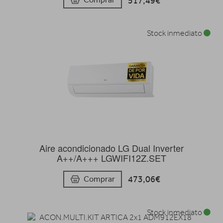
517,49€
Stock inmediato
Aire acondicionado LG Dual Inverter
A++/A+++ LGWIFI12Z.SET
473,06€
Comprar
Stock inmediato