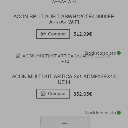
ACON.SPLIT AUFIT ASWH12C5E4 3000FR
A++/A+ WIFI
312,09€
Comprar
Stock inmediato
ACON.MULTI.KIT ARTICA 2x1 ADM912EX14
UE14
852,05€
Comprar
Stock inmediato