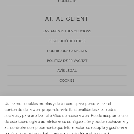
CONTACTE
AT. AL CLIENT
ENVIAMENTS I DEVOLUCIONS
RESOLUCIÓ DE LITIGIS
CONDICIONS GENERALS
POLITICA DE PRIVACITAT
AVÍS LEGAL
COOKIES
Utilizamos cookies propias y de terceros para personalizar el
contenido de la web, proporcionarle funcionalidades a las redes
sociales y para analizar el tráfico de nuestra web. Puede aceptar el uso
de esta tecnología o administrar su configuración y poder rechazarla, y
Copyright 2026. Activa Radiovisión
así controlar completamente qué información se recopila y gestiona a
través de los botones habilitados al efecto. Para obtener más