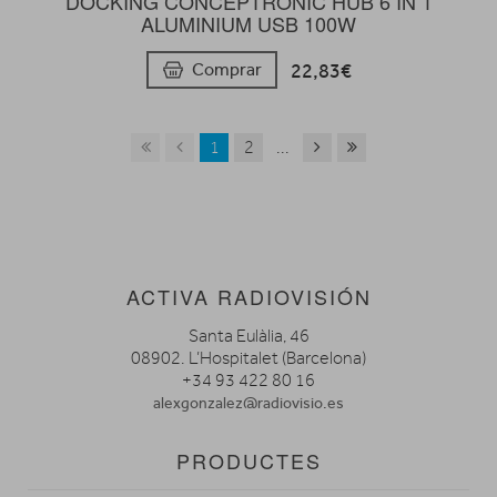
DOCKING CONCEPTRONIC HUB 6 IN 1
ALUMINIUM USB 100W
22,83€
Comprar
1
2
...
ACTIVA RADIOVISIÓN
Santa Eulàlia, 46
08902. L’Hospitalet (Barcelona)
+34 93 422 80 16
alexgonzalez@radiovisio.es
PRODUCTES