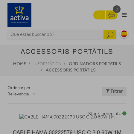
0
ACCESSORIS PORTÀTILS
HOME
ORDINADORS PORTÀTILS
INFORMÀTICA
ACCESSORIS PORTÀTILS
Ordenar per:
Filtrar
Rellevància
Stock inmediato
CABLE HAMA 00222579 USC C 2.0 60W 1M