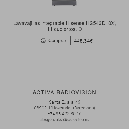
Lavavajillas integrable Hisense HS543D10X,
11 cubiertos, D
448,34€
Comprar
ACTIVA RADIOVISIÓN
Santa Eulàlia, 46
08902. L’Hospitalet (Barcelona)
+34 93 422 80 16
alexgonzalez@radiovisio.es