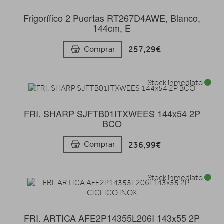
Frigorífico 2 Puertas RT267D4AWE, Blanco,
144cm, E
257,29€
Comprar
Stock inmediato
FRI. SHARP SJFTB01ITXWEES 144x54 2P
BCO
236,99€
Comprar
Stock inmediato
FRI. ARTICA AFE2P14355L206I 143x55 2P