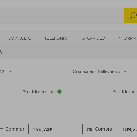
SO / AUDIO
TELEFONIA
FOTO/VIDEO
INFORMÀ
Ó
MOBILITAT URBANA
NAVEGADORS GPS
CONSOLES
12
Rellevància
Ordenar per:
Stock inmediato
Stock inme
156,74€
189,2
Comprar
Comprar