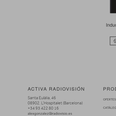
Indu
ACTIVA RADIOVISIÓN
PRO
Santa Eulàlia, 46
OFERTE
08902. L’Hospitalet (Barcelona)
+34 93 422 80 16
CATÀLE
alexgonzalez@radiovisio.es