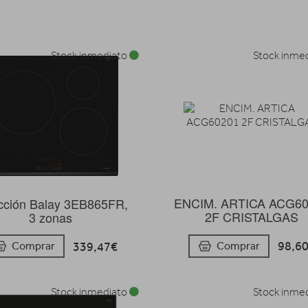
Stock inmediato
Stock inme
ENCIM. ARTICA ACG6
cción Balay 3EB865FR,
2F CRISTALGAS
3 zonas
98,6
Comprar
339,47€
Comprar
Stock inmediato
Stock inme