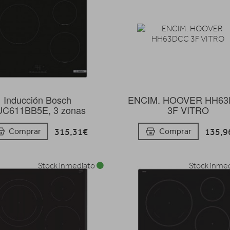
Inducción Bosch
ENCIM. HOOVER HH6
C611BB5E, 3 zonas
3F VITRO
315,31€
135,9
Comprar
Comprar
Stock inmediato
Stock inme