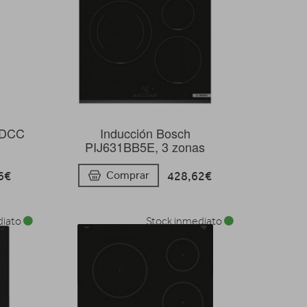
3DCC
Inducción Bosch
PIJ631BB5E, 3 zonas
6€
428,62€
Comprar
diato
Stock inmediato