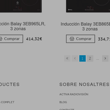
cción Balay 3EB965LR,
Inducción Balay 3EB86
3 zonas
3 zonas
414,32€
334,7
Comprar
Comprar
1
2
...
DUCTES
SOBRE NOSALTRES
S
ACTIVA RADIOVISIÓN
G COMPLET
BLOG