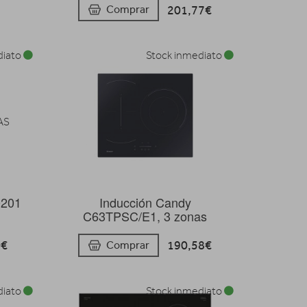
201,77€
Comprar
diato
Stock inmediato
0201
Inducción Candy
C63TPSC/E1, 3 zonas
0€
190,58€
Comprar
diato
Stock inmediato