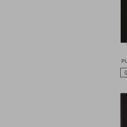
HOOVER
INDESIT
LG
MEIRELES
MXONDA
NODOR
PANDO
SAMSUNG
SHARP
SIEMENS
PU
SMEG
TEKA
VITROKITCHEN
WHIRLPOOL
ZANUSSI