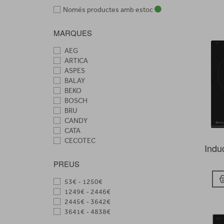
Només productes amb estoc
MARQUES
AEG
ARTICA
ASPES
BALAY
BEKO
BOSCH
BRU
CANDY
CATA
CECOTEC
Indu
DEDIETRICH
EDESA
PREUS
ELECTROLUX
FAGOR
53€ - 1250€
FRANKE
1249€ - 2446€
HAIER
2445€ - 3642€
HISENSE
3641€ - 4838€
HOGARCLICK