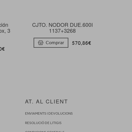
ción
CJTO. NODOR DUE.600I
x, 3
1137+3268
570,86€
Comprar
0€
AT. AL CLIENT
ENVIAMENTS I DEVOLUCIONS
RESOLUCIÓ DE LITIGIS