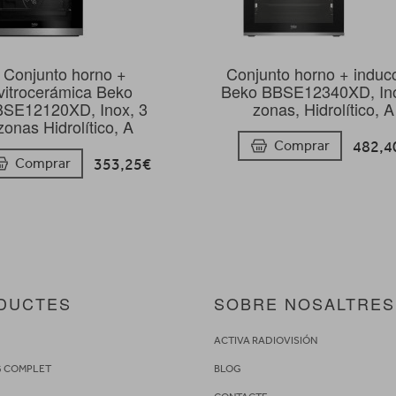
Conjunto horno +
Conjunto horno + induc
vitrocerámica Beko
Beko BBSE12340XD, Ino
SE12120XD, Inox, 3
zonas, Hidrolítico, A
zonas Hidrolítico, A
482,4
Comprar
353,25€
Comprar
DUCTES
SOBRE NOSALTRES
S
ACTIVA RADIOVISIÓN
G COMPLET
BLOG