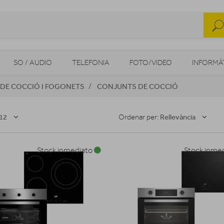
SO / AUDIO
TELEFONIA
FOTO/VIDEO
INFORMÀ
 DE COCCIÓ I FOGONETS
CONJUNTS DE COCCIÓ
MOBILITAT URBANA
NAVEGADORS GPS
CONSOLES
12
Rellevància
Ordenar per:
Stock inmediato
Stock inme