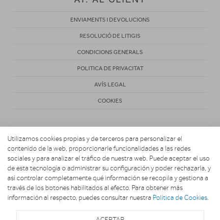
ENVIAMENTS I DEVOLUCIONS
RESOLUCIÓ DE LITIGIS
CONDICIONS GENERALS
POLITICA DE PRIVACITAT
AVÍS LEGAL
COOKIES
Utilizamos cookies propias y de terceros para personalizar el
contenido de la web, proporcionarle funcionalidades a las redes
sociales y para analizar el tráfico de nuestra web. Puede aceptar el uso
de esta tecnología o administrar su configuración y poder rechazarla, y
Copyright 2026. Activa Radiovisión
así controlar completamente qué información se recopila y gestiona a
través de los botones habilitados al efecto. Para obtener más
información al respecto, puedes consultar nuestra
Política de Cookies
.
ACEPTAR